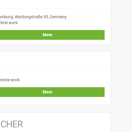
mburg, Warburgstraße 50, Germany
brid work
More
mote work
More
ICHER