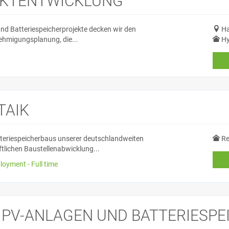
EKTENTWICKLUNG
und Batteriespeicherprojekte decken wir den
Ha
ehmigungsplanung, die...
Hy
TAIK
eriespeicherbaus unserer deutschlandweiten
Re
ftlichen Baustellenabwicklung...
loyment - Full time
 PV-ANLAGEN UND BATTERIESPE