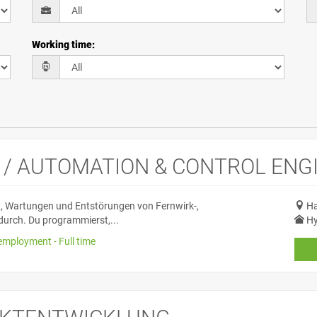
Working time
:
/ AUTOMATION & CONTROL ENG
, Wartungen und Entstörungen von Fernwirk-,
Ha
urch. Du programmierst,...
Hy
employment - Full time