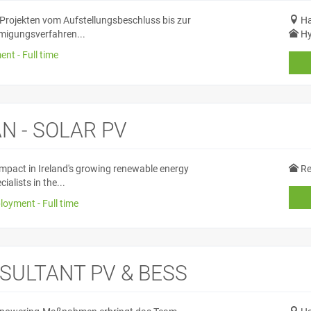
-Projekten vom Aufstellungsbeschluss bis zur
Ha
hmigungsverfahren...
Hy
nt - Full time
N - SOLAR PV
 impact in Ireland's growing renewable energy
Re
alists in the...
loyment - Full time
SULTANT PV & BESS