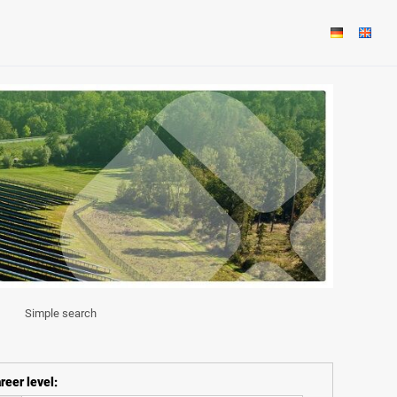
Simple search
reer level
: