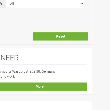
Reset
INEER
mburg, Warburgstraße 50, Germany
brid work
More