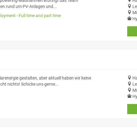
Repowering-Maßnahmen erbringt das Team
Ha
ngen rund um PV-Anlagen und...
Le
Mü
oyment - Full time and part time
Hy
renergie gestalten, aber aktuell haben wir keine
Ha
ht nichts! Schicke uns gerne...
Le
Mü
Hy