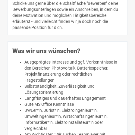
Schicke uns gerne über die Schaltfläche "Bewerben" deine
Bewerbungsunterlagen sowie ein Anschreiben, in dem du
deine Motivation und möglichen Tätigkeitsbereiche
erläuterst - und vielleicht finden wir ja doch noch die
passende Position für dich.
Was wir uns wünschen?
Ausgeprägtes Interesse und ggf. Vorkenntnisse in
den Bereichen Photovoltaik, Batteriespeicher,
Projektfinanzierung oder rechtlichen
Fragestellungen
Selbstständigkeit, Zuverlässigkeit und
Lösungsorientierung
Langfristiges und dauerhaftes Engagement
Gute MS Office Kenntnisse
BWLer*in, Jurist*in, Elektroingenieur*in,
Umweltingenieur*in, Wirtschaftsingenieur*in,
Informatiker*in, Elektroinstallateur*in oder
vergleichbar
Am Wichtigsten: Wir suchen Teamplayer mit