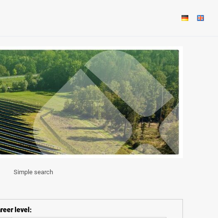
Simple search
reer level
: