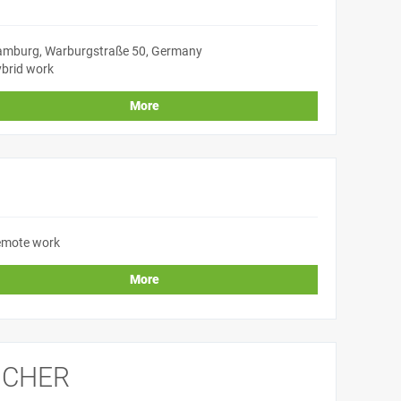
mburg, Warburgstraße 50, Germany
brid work
More
mote work
More
ICHER