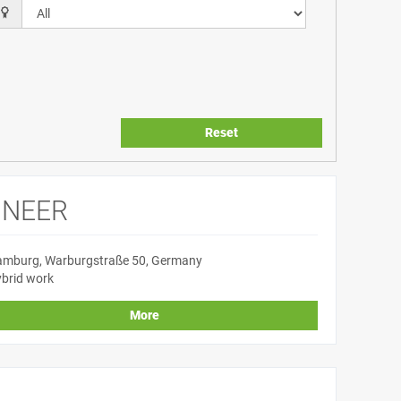
Reset
INEER
mburg, Warburgstraße 50, Germany
brid work
More