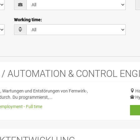
Working time
:
/ AUTOMATION & CONTROL ENG
, Wartungen und Entstörungen von Fernwirk-,
Ha
urch. Du programmierst,...
Hy
employment - Full time