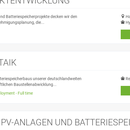
EKTENTWICKLUNG
und Batteriespeicherprojekte decken wir den
Ha
ehmigungsplanung, die...
Hy
TAIK
eriespeicherbaus unserer deutschlandweiten
Re
ftlichen Baustellenabwicklung...
loyment - Full time
 PV-ANLAGEN UND BATTERIESPE