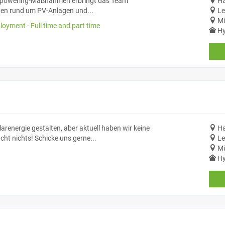
Repowering-Maßnahmen erbringt das Team
Ha
ngen rund um PV-Anlagen und...
Le
Mü
oyment - Full time and part time
Hy
renergie gestalten, aber aktuell haben wir keine
Ha
ht nichts! Schicke uns gerne...
Le
Mü
Hy