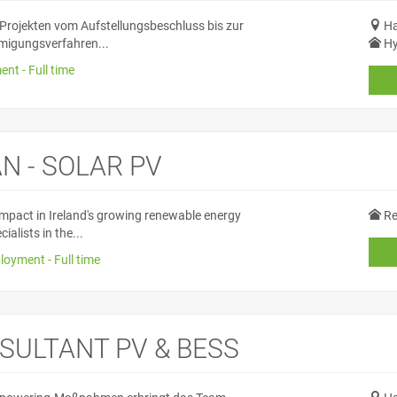
-Projekten vom Aufstellungsbeschluss bis zur
Ha
hmigungsverfahren...
Hy
nt - Full time
N - SOLAR PV
 impact in Ireland's growing renewable energy
Re
alists in the...
loyment - Full time
SULTANT PV & BESS